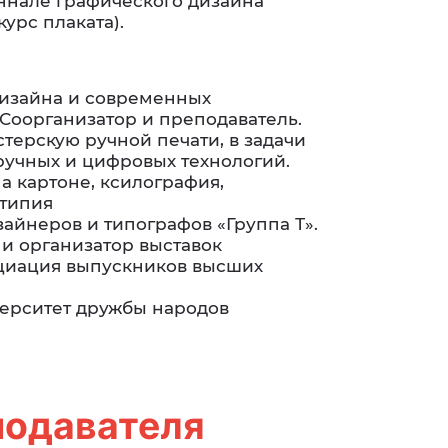
ннале графического дизайна
курс плаката).
 дизайна и современных
 Соорганизатор и преподаватель.
терскую ручной печати, в задачи
ручных и цифровых технологий.
на картоне, ксилография,
отипия
изайнеров и типографов «Группа Т».
 и организатор выставок
социация выпускников высших
иверситет дружбы народов
подавателя