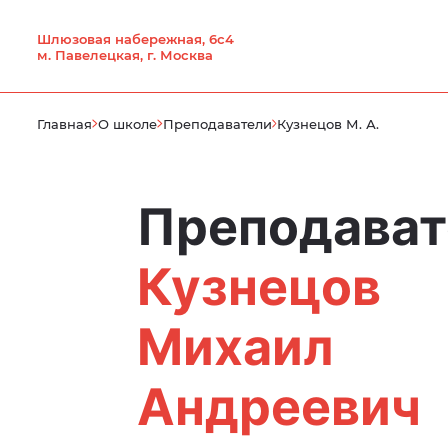
Шлюзовая набережная, 6с4
м. Павелецкая, г. Москва
Главная
О школе
Преподаватели
Кузнецов М. А.
Преподават
Кузнецов
Михаил
Андреевич