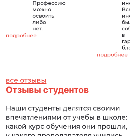
Профессию
инфо
можно
Вся
освоить,
инф
либо
была
нет.
собр
в
подробнее
гарм
блок
подробнее
все отзывы
Отзывы студентов
Наши студенты делятся своими
впечатлениями от учебы в школе:
какой курс обучения они прошли,
у какого преподавателя учились,