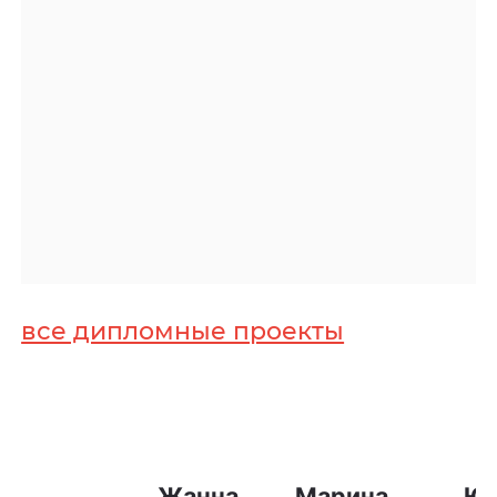
все дипломные проекты
Жанна
Марина
Ю