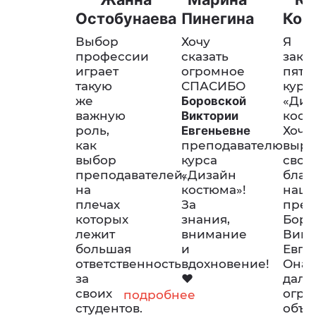
Остобунаева
Пинегина
Ком
Выбор
Хочу
Я
профессии
сказать
зако
играет
огромное
пяти
такую
СПАСИБО
курс
же
Боровской
«Диз
важную
Виктории
кост
роль,
Евгеньевне
Хочу
как
преподавателю
выра
выбор
курса
свою
преподавателей,
«Дизайн
благ
на
костюма»!
наш
плечах
За
преп
которых
знания,
Боро
лежит
внимание
Викт
большая
и
Евге
ответственность
вдохновение!
Она
за
♥
дала
своих
огро
подробнее
студентов.
объе