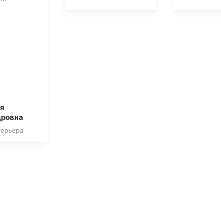
ия
дровна
терьера