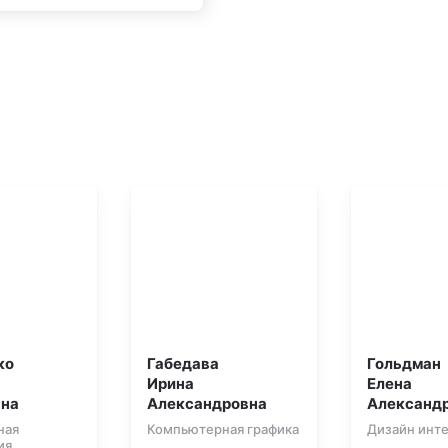
ко
Габедава
Гольдман
Ирина
Елена
вна
Александровна
Александ
ная
Компьютерная графика
Дизайн инт
ия