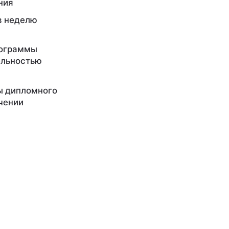
ния
в неделю
рограммы
ельностью
ы дипломного
чении