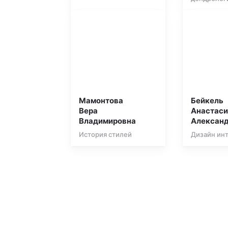
Мамонтова
Бейкель
Вера
Анастас
Владимировна
Алексан
История стилей
Дизайн ин