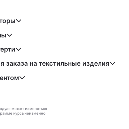
шторы
ны
терти
 заказа на текстильные изделия
иентом
модуле может изменяться
грамме курса неизменно