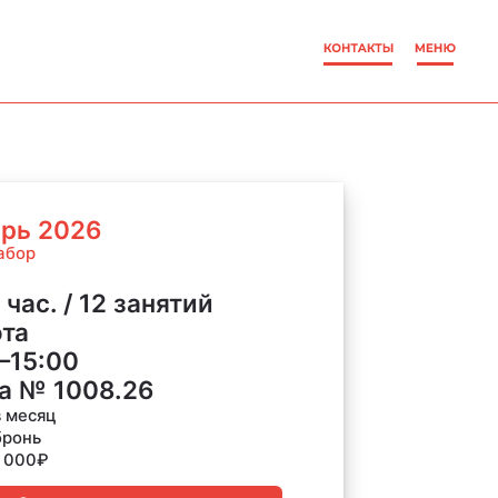
брь 2026
абор
 час. / 12 занятий
ота
–15:00
а № 1008.26
 месяц
ронь
2 000
₽