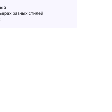
лей
ьерах разных стилей
х