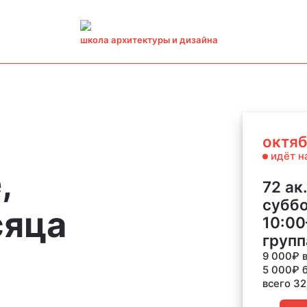
школа архитектуры и дизайна
октя
идёт н
,
72 ак.
субб
сяца
10:00
групп
9 000
₽
в
5 000
₽
б
всего 3