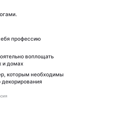
логами.
 себя профессию
оятельно воплощать
х и домах
ер, которым необходимы
о декорирования
асия