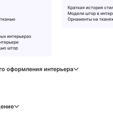
Краткая история сти
Модели штор в интер
 тканью
Орнаменты на тканя
ных интерьерах
нтерьере
щью штор
го оформления интерьера
дение