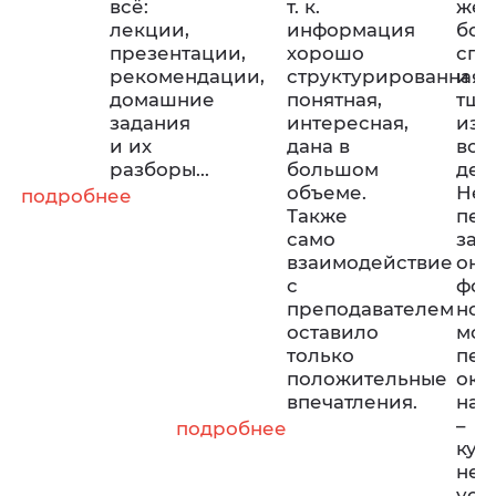
всё:
т. к.
жел
лекции,
информация
бол
презентации,
хорошо
спо
рекомендации,
структурированная,
и
домашние
понятная,
тща
задания
интересная,
изу
и их
дана в
воп
разборы...
большом
дек
объеме.
Нем
подробнее
Также
пер
само
за
взаимодействие
онл
с
фор
преподавателем
но
оставило
мои
только
пер
положительные
ока
впечатления.
нап
–
подробнее
кур
не
уст