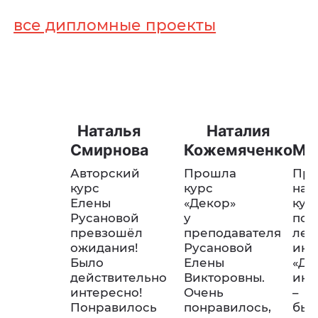
все дипломные проекты
Наталья
Наталия
Е
Смирнова
Кожемяченко
Мо
Авторский
Прошла
Пр
курс
курс
на
Елены
«Декор»
кур
Русановой
у
пос
превзошёл
преподавателя
лет
ожидания!
Русановой
инт
Было
Елены
«Ди
действительно
Викторовны.
инт
интересно!
Очень
–
Понравилось
понравилось,
был