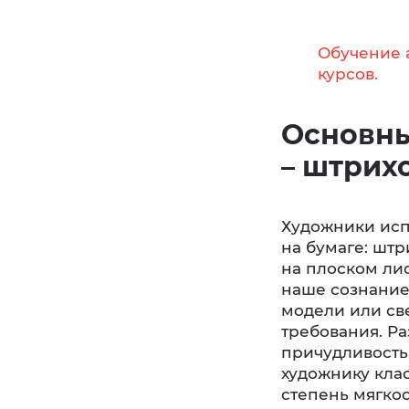
Обучение 
курсов.
Основны
– штрих
Художники исп
на бумаге: шт
на плоском лис
наше сознание 
модели или све
требования. Р
причудливость
художнику клас
степень мягко