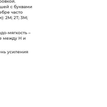
ровкой.
ашей с буквами
ебре часто
 2М; 2Т; 3М;
рдо-мягкость –
е между Н и
ень усиления