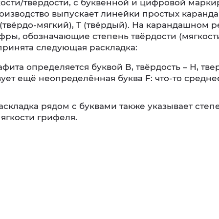
кости/твёрдости, с буквенной и цифровой марки
оизводство выпускает линейки простых каранд
 (твёрдо-мягкий), Т (твёрдый). На карандашном р
ры, обозначающие степень твёрдости (мягкости):
 принята следующая раскладка:
афита определяется буквой В, твёрдость – Н, тве
ует ещё неопределённая буква F: что-то средне
складка рядом с буквами также указывает степ
ягкости грифеля.