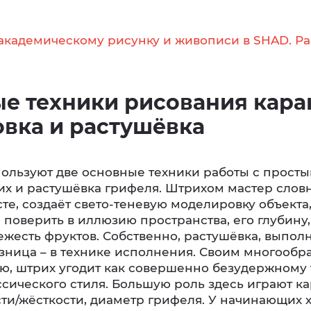
академическому рисунку и живописи в SHAD. Р
е техники рисования кар
овка и растушёвка
ользуют две основные техники работы с прост
рих и растушёвка грифеля. Штрихом мастер слов
те, создаёт свето-теневую моделировку объекта,
поверить в иллюзию пространства, его глубину,
жесть фруктов. Собственно, растушёвка, выполн
азница – в технике исполнения. Своим многообр
ю, штрих угодит как совершенно безудержному т
сического стиля. Большую роль здесь играют к
сти/жёсткости, диаметр грифеля. У начинающих 