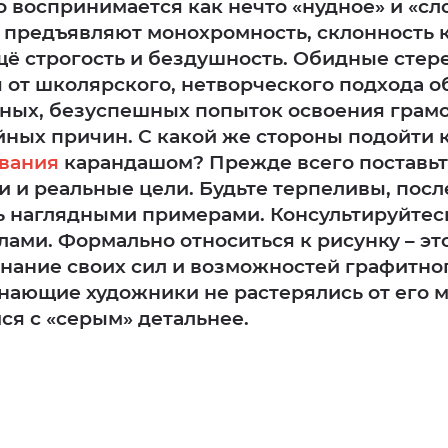
о воспринимается как нечто «нудное» и «сл
 предъявляют монохромность, склонность 
ещё строгость и бездушность. Обидные сте
от школярского, нетворческого подхода о
ных, безуспешных попыток освоения грамо
йных причин. С какой же стороны подойти 
ования
карандашом? Прежде всего поставьт
и и реальные цели. Будьте терпеливы, пос
 наглядными примерами. Консультируйтесь
ами. Формально относиться к рисунку – это
знание своих сил и возможностей графитно
нающие художники не растерялись от его 
ся с «серым» детальнее.