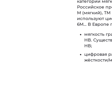
категории мяг
Российское пр
М (мягкий), ТМ
используют циф
6М... В Европе
мягкость гр
НВ. Существ
НВ;
цифровая ра
жёсткости/м