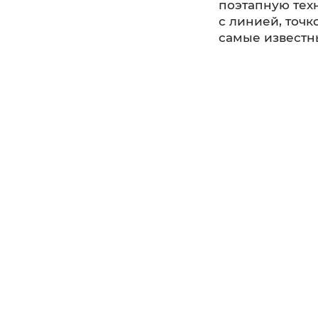
поэтапную тех
с линией, точк
самые известн