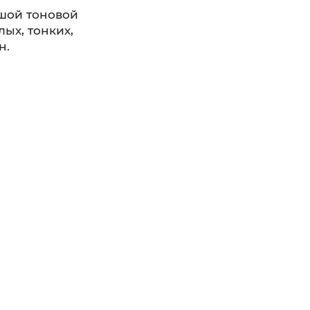
ьшой тоновой
тлых, тонких,
н.