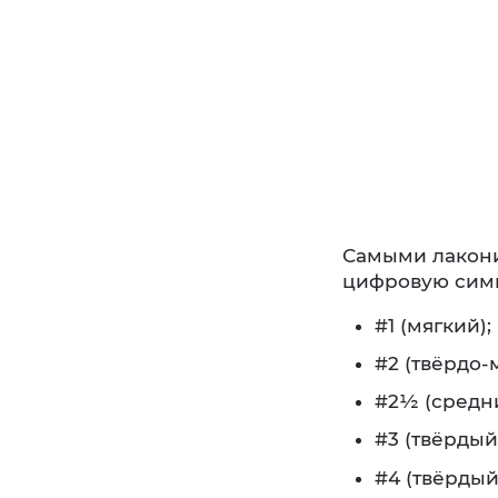
Самыми лакони
цифровую симв
#1 (мягкий);
#2 (твёрдо-
#2½ (средни
#3 (твёрдый
#4 (твёрдый