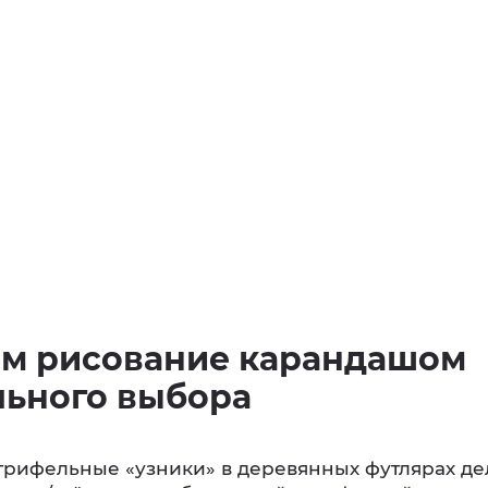
м рисование карандашом
льного выбора
 грифельные «узники» в деревянных футлярах де