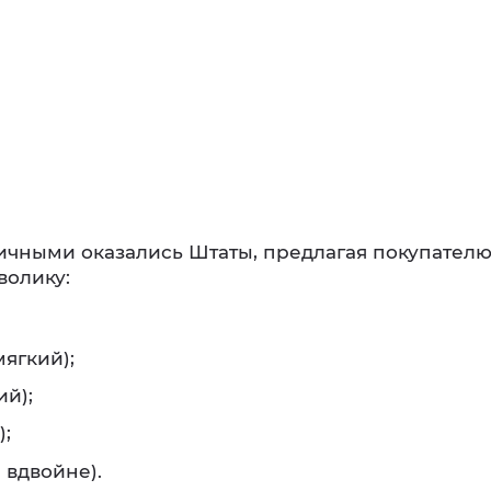
чными оказались Штаты, предлагая покупател
олику:
мягкий);
й);
);
 вдвойне).