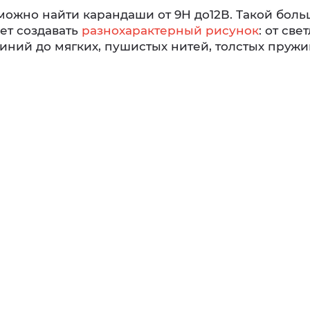
можно найти карандаши от 9Н до12В. Такой бол
ет создавать
разнохарактерный рисунок
: от све
иний до мягких, пушистых нитей, толстых пружи