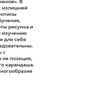
ожное». В
к излишней
реотипы
бучения,
ты рисунка и
к изучению
е для себя
ледовательны.
 с
 не позиция,
го карандаша.
многообразия