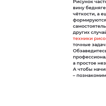
Рисунок част
вину бедняге
чёткости, а 
формируются 
самостоятель
других случа
техники рис
точные задач
Обзаведитесь
профессионал
а простое не
А чтобы начи
– познакомим