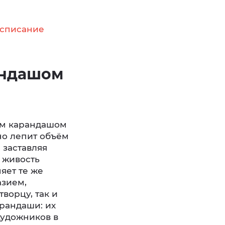
асписание
андашом
ым карандашом
но лепит объём
 заставляя
 живость
яет те же
азием,
ворцу, так и
арандаши: их
художников в